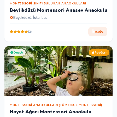
MONTESSORI SINIFI BULUNAN ANAOKULLARI
Beylikdüzü Montessori Anasev Anaokulu
Beylikdüzü, İstanbul
İncele
(2)
Onaylı
Popüler
MONTESSORI ANAOKULLARI (TÜM OKUL MONTESSORI)
Hayat Ağacı Montessori Anaokulu