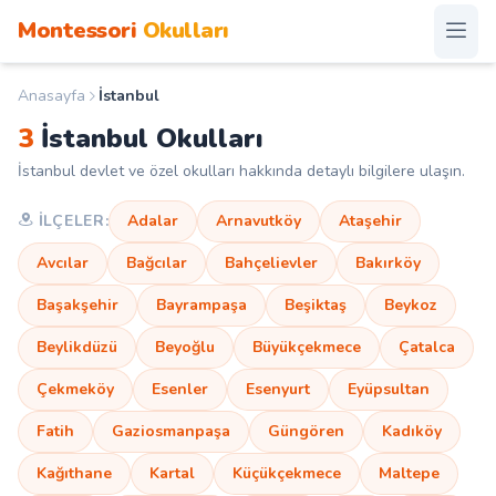
Montessori
Okulları
Anasayfa
İstanbul
Anasayfa
3
İstanbul Okulları
Montessori Okulları
İstanbul devlet ve özel okulları hakkında detaylı bilgilere ulaşın.
İLÇELER:
Adalar
Arnavutköy
Ataşehir
Şehirler
Avcılar
Bağcılar
Bahçelievler
Bakırköy
Diğer
Başakşehir
Bayrampaşa
Beşiktaş
Beykoz
Kampanyalar
Beylikdüzü
Beyoğlu
Büyükçekmece
Çatalca
S.S.S.
Duyurular
Çekmeköy
Esenler
Esenyurt
Eyüpsultan
İletişim
Fatih
Gaziosmanpaşa
Güngören
Kadıköy
Blog
Kağıthane
Kartal
Küçükçekmece
Maltepe