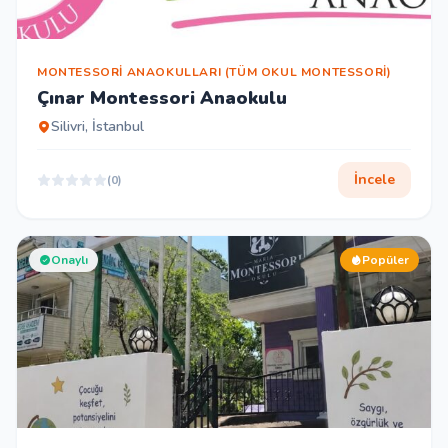
MONTESSORI ANAOKULLARI (TÜM OKUL MONTESSORI)
Çınar Montessori Anaokulu
Silivri, İstanbul
İncele
(0)
Onaylı
Popüler