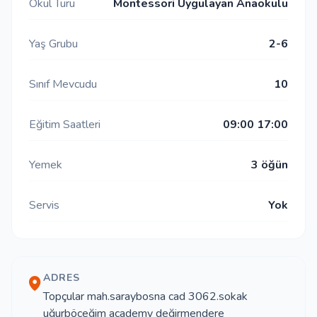
Okul Türü
Montessori Uygulayan Anaokulu
Yaş Grubu
2-6
Sınıf Mevcudu
10
Eğitim Saatleri
09:00 17:00
Yemek
3 öğün
Servis
Yok
ADRES
Topçular mah.saraybosna cad 3062.sokak
uğurböceğim academy değirmendere