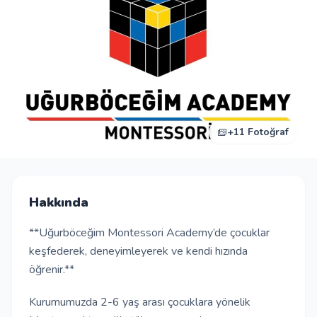
Giriş Yap
Kayıt Ol
Okul Ekle
+11 Fotoğraf
Hakkında
**Uğurböceğim Montessori Academy’de çocuklar
keşfederek, deneyimleyerek ve kendi hızında
öğrenir.**
Kurumumuzda 2-6 yaş arası çocuklara yönelik