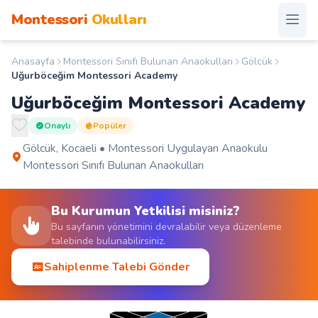
Montessori
Okulları
Anasayfa
Montessori Sınıfı Bulunan Anaokulları
Gölcük
Anasayfa
Uğurböceğim Montessori Academy
Uğurböceğim Montessori Academy
Montessori Okulları
Onaylı
Popüler
Şehirler
Gölcük, Kocaeli • Montessori Uygulayan Anaokulu
Montessori Sınıfı Bulunan Anaokulları
Diğer
Bu Kurumun Yetkilisi misiniz?
Kampanyalar
S.S.S.
Bu sayfanın yönetimini devralabilir veya düzenleme
talebinde bulunabilirsiniz.
Duyurular
İletişim
Sahiplenme Talebi Gönder
Blog